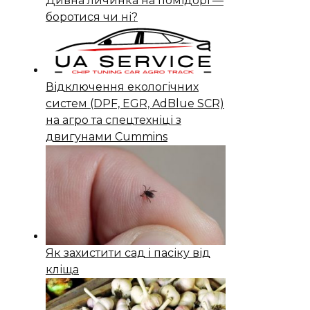
Дивна личинка на помідорі —
боротися чи ні?
Відключення екологічних
систем (DPF, EGR, AdBlue SCR)
на агро та спецтехніці з
двигунами Cummins
Як захистити сад і пасіку від
кліща