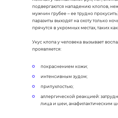
подвергаются нападению клопов, неж
мужчин грубее ‒ ее трудно прокусить)
паразиты выходят на охоту только ночь
прячутся в укромных местах, таких ка
Укус клопа у человека вызывает восп
проявляется:
покраснением кожи;
интенсивным зудом;
припухлостью;
аллергической реакцией: затруд
лица и шеи, анафилактическим ш