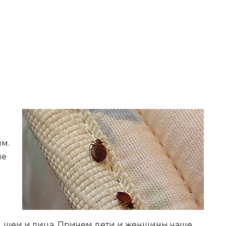
ым.
ые
ны, шеи и лица. Причем дети и женщины чаще