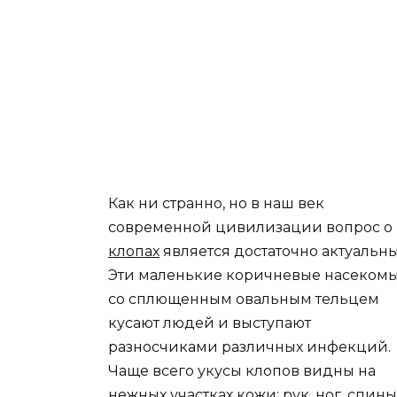
Как ни странно, но в наш век
современной цивилизации вопрос о
клопах
является достаточно актуальн
Эти маленькие коричневые насеком
со сплющенным овальным тельцем
кусают людей и выступают
разносчиками различных инфекций.
Чаще всего укусы клопов видны на
нежных участках кожи: рук, ног, спи