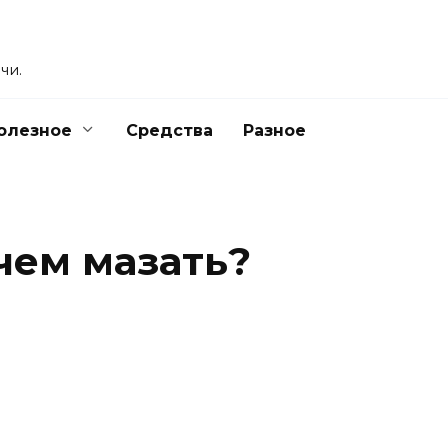
чи.
олезное
Средства
Разное
чем мазать?