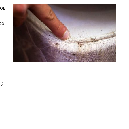
пов
ае
ой