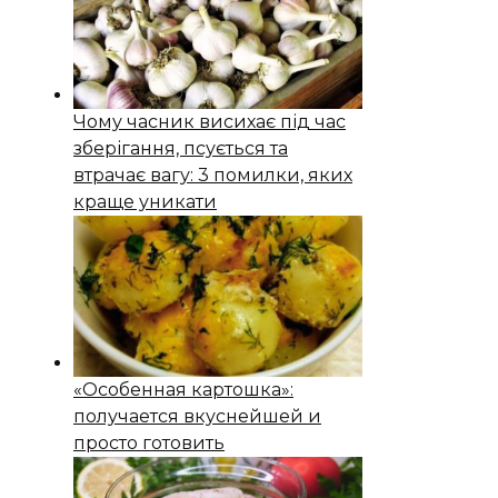
Чому часник висихає під час
зберігання, псується та
втрачає вагу: 3 помилки, яких
краще уникати
«Особенная картошка»:
получается вкуснейшей и
просто готовить