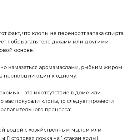
от факт, что клопы не переносят запаха спирта,
дует побрызгать тело духами или другими
вой основе.
жно намазаться аромамаслами, рыбьим жиром
 в пропорции один к одному.
комых – это их отсутствие в доме или
то вас покусали клопы, то следует провести
оспалительного процесса:
той водой с хозяйственным мылом или
(1 столовая ложка на 1 стакан воды);