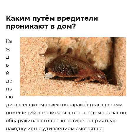
Каким путём вредители
проникают в дом?
Ка
ж
д
ы
й
де
нь
лю
ди посещают множество заражённых клопами
помещений, не замечая этого, а потом внезапно
обнаруживают в свое квартире неприятную
находку или с удивлением смотрят на