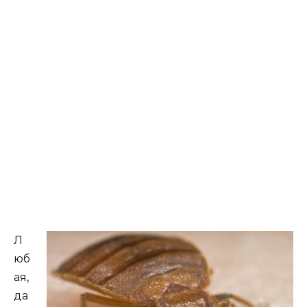
Л
юб
ая,
да