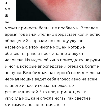
я
мо
ш
ка
может принести большие проблемы. В теплое
время года значительно возрастает количество
обращений к врачам по поводу укусов
насекомых, в том числе мошек, которые
обитают в траве и неожиданно атакуют
человека. Их укусы обычно приходятся на руки
и ноги, которые впоследствии отекают, болят и
чешутся. Безобидная на первый взгляд мелкая
черная мошка ведет себя агрессивно на всей
планете и насчитывает множество
разновидностей. Что предпринять, если
укусила мошка и опухла нога? Как свести к
минимуму последствия этого