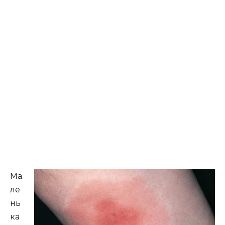
Ма
ле
нь
ка