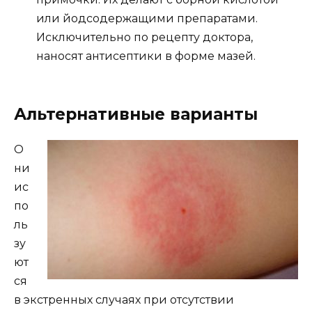
или йодсодержащими препаратами.
Исключительно по рецепту доктора,
наносят антисептики в форме мазей.
Альтернативные варианты
О
ни
ис
по
ль
зу
ют
ся
в экстренных случаях при отсутствии