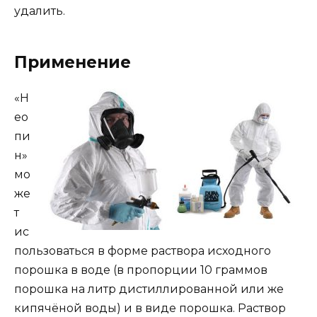
удалить.
Применение
«Н
ео
пи
н»
мо
же
т
ис
пользоваться в форме раствора исходного
порошка в воде (в пропорции 10 граммов
порошка на литр дистиллированной или же
кипячёной воды) и в виде порошка. Раствор