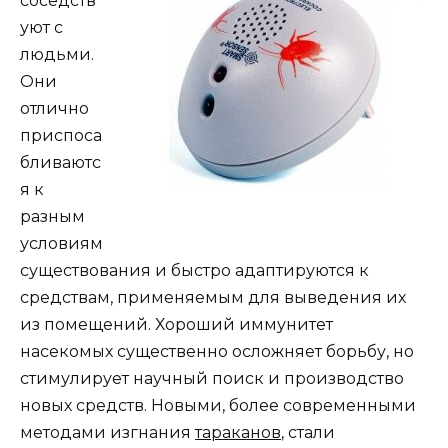
соседств
уют с
людьми.
Они
отлично
приспоса
бливаютс
я к
разным
условиям
существования и быстро адаптируются к
средствам, применяемым для выведения их
из помещений. Хороший иммунитет
насекомых существенно осложняет борьбу, но
стимулирует научный поиск и производство
новых средств. Новыми, более современными
методами изгнания
тараканов
, стали