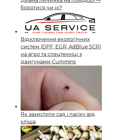
Дивна личинка на помідорі —
боротися чи ні?
Відключення екологічних
систем (DPF, EGR, AdBlue SCR)
на агро та спецтехніці з
двигунами Cummins
Як захистити сад і пасіку від
кліща