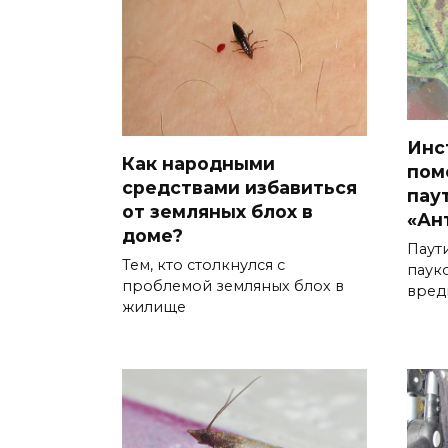
Инс
Как народными
пом
средствами избавиться
пау
от земляных блох в
«Ан
доме?
Паут
Тем, кто столкнулся с
паук
проблемой земляных блох в
вред
жилище