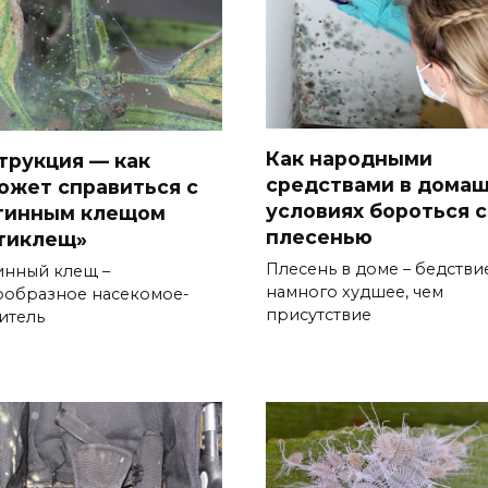
Как народными
трукция — как
средствами в дома
ожет справиться с
условиях бороться с
тинным клещом
плесенью
тиклещ»
Плесень в доме – бедстви
инный клещ –
намного худшее, чем
ообразное насекомое-
присутствие
итель