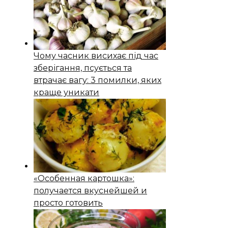
Чому часник висихає під час
зберігання, псується та
втрачає вагу: 3 помилки, яких
краще уникати
«Особенная картошка»:
получается вкуснейшей и
просто готовить