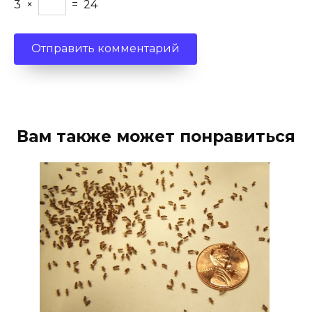
3
×
=
24
Вам также может понравиться