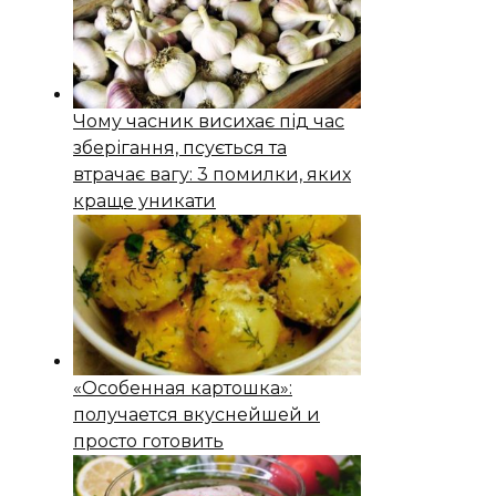
Чому часник висихає під час
зберігання, псується та
втрачає вагу: 3 помилки, яких
краще уникати
«Особенная картошка»:
получается вкуснейшей и
просто готовить