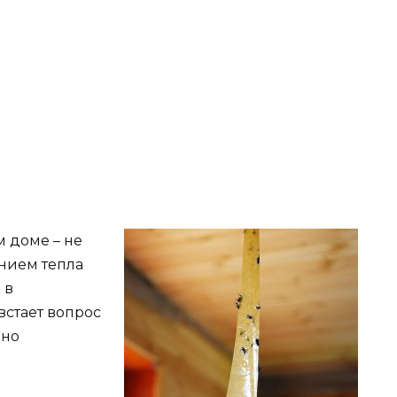
м доме – не
ением тепла
 в
встает вопрос
вно