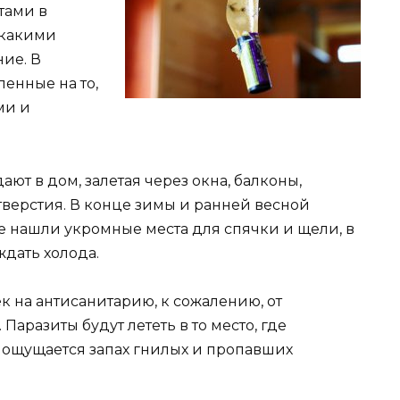
тами в
 какими
ие. В
ленные на то,
ми и
ют в дом, залетая через окна, балконы,
верстия. В конце зимы и ранней весной
е нашли укромные места для спячки и щели, в
ждать холода.
к на антисанитарию, к сожалению, от
Паразиты будут лететь в то место, где
же ощущается запах гнилых и пропавших