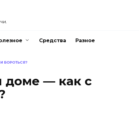
чи.
олезное
Средства
Разное
МИ БОРОТЬСЯ?
 доме — как с
?