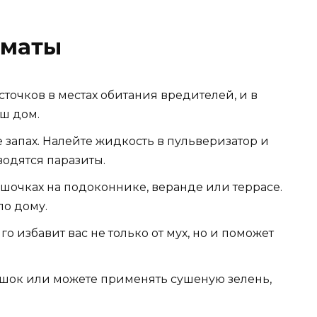
оматы
точков в местах обитания вредителей, и в
ш дом.
 запах. Налейте жидкость в пульверизатор и
водятся паразиты.
ршочках на подоконнике, веранде или террасе.
по дому.
о избавит вас не только от мух, но и поможет
ршок или можете применять сушеную зелень,