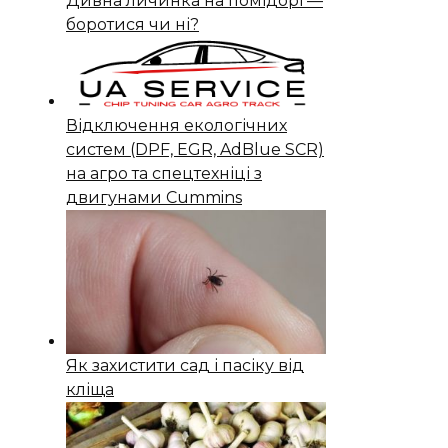
Дивна личинка на помідорі —
боротися чи ні?
Відключення екологічних
систем (DPF, EGR, AdBlue SCR)
на агро та спецтехніці з
двигунами Cummins
Як захистити сад і пасіку від
кліща