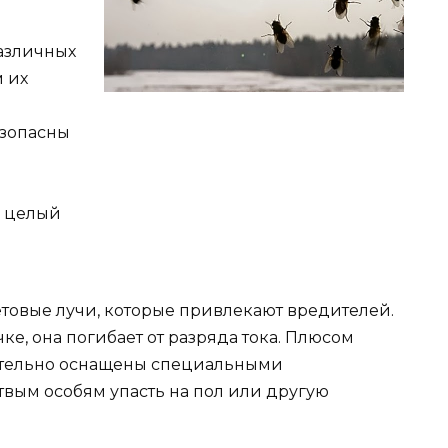
азличных
 их
езопасны
 целый
товые лучи, которые привлекают вредителей.
чке, она погибает от разряда тока. Плюсом
нительно оснащены специальными
твым особям упасть на пол или другую