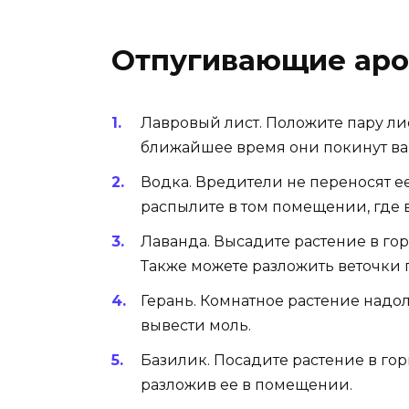
Отпугивающие ар
Лавровый лист. Положите пару лис
ближайшее время они покинут ва
Водка. Вредители не переносят ее
распылите в том помещении, где 
Лаванда. Высадите растение в го
Также можете разложить веточки 
Герань. Комнатное растение надолг
вывести моль.
Базилик. Посадите растение в го
разложив ее в помещении.