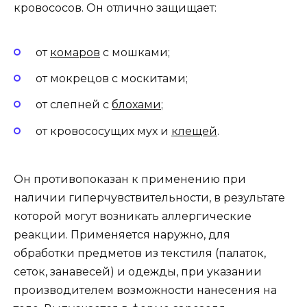
кровососов. Он отлично защищает:
от
комаров
с мошками;
от мокрецов с москитами;
от слепней с
блохами
;
от кровососущих мух и
клещей
.
Он противопоказан к применению при
наличии гиперчувствительности, в результате
которой могут возникать аллергические
реакции. Применяется наружно, для
обработки предметов из текстиля (палаток,
сеток, занавесей) и одежды, при указании
производителем возможности нанесения на