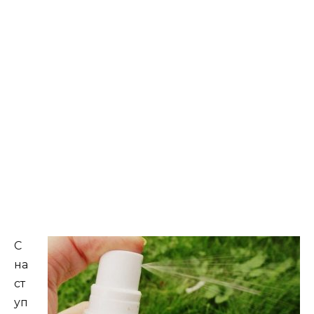
С
на
ст
уп