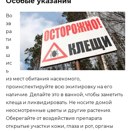
Особые указания
Во
зв
ра
ти
в
ш
ис
ь
из мест обитания насекомого,
проинспектируйте всю экипировку на его
наличие. Делайте это в ванной, чтобы заметить
клеща и ликвидировать. Не носите домой
неосмотренные цветы и другие растения.
Оберегайте от воздействия препарата
открытые участки кожи, глаза и рот, органы