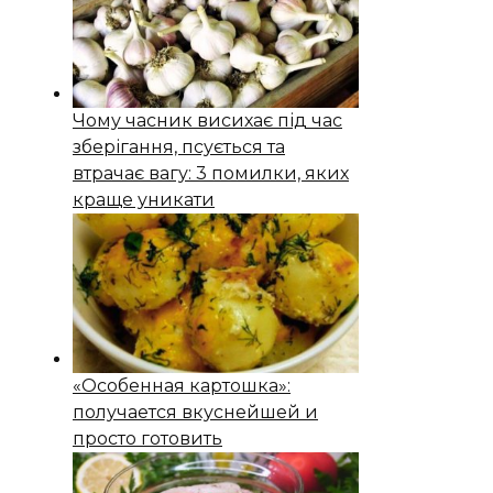
Чому часник висихає під час
зберігання, псується та
втрачає вагу: 3 помилки, яких
краще уникати
«Особенная картошка»:
получается вкуснейшей и
просто готовить