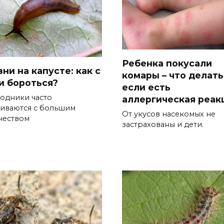
Ребенка покусали
ни на капусте: как с
комары – что делать
и бороться?
если есть
одники часто
аллергическая реак
киваются с большим
От укусов насекомых не
чеством
застрахованы и дети.