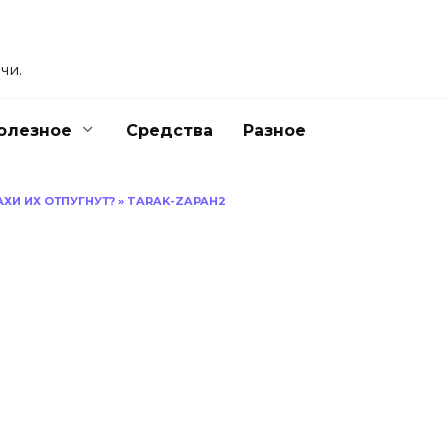
чи.
олезное
Средства
Разное
АХИ ИХ ОТПУГНУТ?
»
TARAK-ZAPAH2