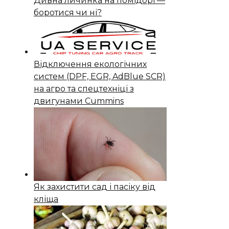
Дивна личинка на помідорі —
боротися чи ні?
Відключення екологічних
систем (DPF, EGR, AdBlue SCR)
на агро та спецтехніці з
двигунами Cummins
Як захистити сад і пасіку від
кліща