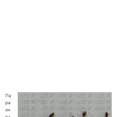
Па
ра
зи
ти