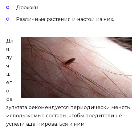
Дрожжи;
Различные растения и настои из них.
Дл
я
лу
ч
ш
ег
о
ре
зультата рекомендуется периодически менять
используемые составы, чтобы вредители не
успели адаптироваться к ним.