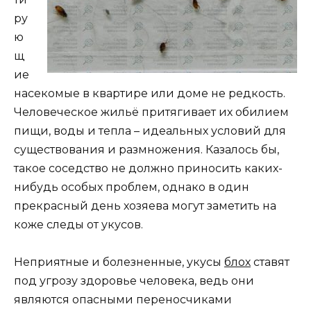
ру
ю
щ
ие
насекомые в квартире или доме не редкость.
Человеческое жильё притягивает их обилием
пищи, воды и тепла – идеальных условий для
существования и размножения. Казалось бы,
такое соседство не должно приносить каких-
нибудь особых проблем, однако в один
прекрасный день хозяева могут заметить на
коже следы от укусов.
Неприятные и болезненные, укусы
блох
ставят
под угрозу здоровье человека, ведь они
являются опасными переносчиками