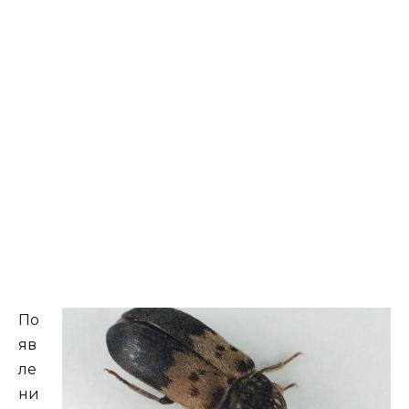
По
яв
ле
ни