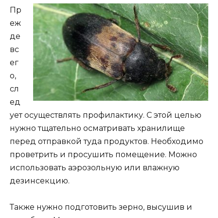
Пр
еж
де
вс
ег
о,
сл
ед
ует осуществлять профилактику. С этой целью
нужно тщательно осматривать хранилище
перед отправкой туда продуктов. Необходимо
проветрить и просушить помещение. Можно
использовать аэрозольную или влажную
дезинсекцию.
Также нужно подготовить зерно, высушив и