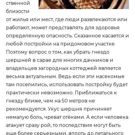
ственной
близости
от жилья или мест, где люди развлекаются или
работают, может представлять для здоровья
определённую опасность. Сказанное касается и
любой постройки на придомовом участке.
Поэтому вопрос о том, как убрать гнездо
шершней в сарае для многих дачников и
владельцев загородных коттеджей является
весьма актуальным. Ведь если эти насекомые
там поселились, использовать постройку будет
практически невозможно. Приближаться к
гнезду ближе, чем на 50 метров не
рекомендуется. Укус шершня причиняет
немалую боль, чреват отёками. А если человека
атакует сразу рой, то последствия могут быть
еще более серьезными, вплоть до летального