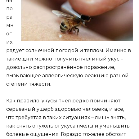
яя
по
ра
мн
ог
их
радует солнечной погодой и теплом. Именно в
такие дни можно получить пчелиный укус –
довольно распространённое поражение,
вызывающее аллергическую реакцию разной
степени тяжести.
Как правило,
укусы пчёл
редко причиняют
серьёзный ущерб здоровью человека, и всё,
что требуется в таких ситуациях – лишь знать,
как снять опухоль от укуса пчелы и уменьшить
болевые ощущения. Гораздо тяжелее обстоит