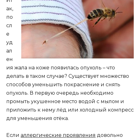
Ит
ак,
по
сл
е
уд
ал
ен
ия жала на коже появилась опухоль – что
делать в таком случае? Существует множество
способов уменьшить покраснение и снять
опухоль. В первую очередь необходимо
промыть укушенное место водой с мылом и
приложить к нему лёд или холодный компресс
для уменьшения отёка.
Если
аллергические проявления
довольно