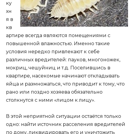
ку
хн
я в
кв
артире всегда являются помещениями с
повышенной влажностью. Именно такие
условия нередко привлекают к себе
различных вредителей: пауков, многоножек,
мокриц, чешуйниц и т.д. Поселившись в
квартире, насекомые начинают откладывать
яйца и размножаться, что приводит к тому, что
рано или поздно хозяева обязательно
столкнутся с ними «лицом к лицу».
В этой неприятной ситуации остаётся только
одно: найти источник расселения вредителей
по дому, ликвидировать его и уничтожить