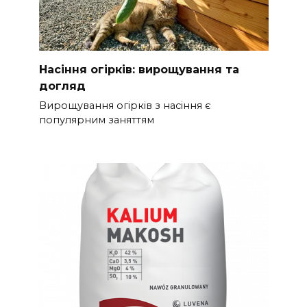
Насіння огірків: вирощування та
догляд
Вирощування огірків з насіння є
популярним заняттям