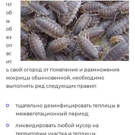
Чт
об
ы
об
ез
оп
ас
ит
ь свой огород от появления и размножения
мокрицы обыкновенной, необходимо
выполнять ряд следующих правил:
тщательно дезинфицировать теплицы в
межвегетационный период;
ликвидировать любой мусор на
территории участка и теплицы;