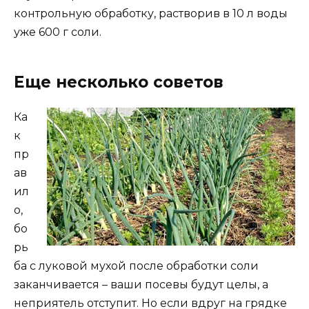
контрольную обработку, растворив в 10 л воды
уже 600 г соли.
Еще несколько советов
Ка
к
пр
ав
ил
о,
бо
рь
ба с луковой мухой после обработки соли
заканчивается – ваши посевы будут целы, а
неприятель отступит. Но если вдруг на грядке