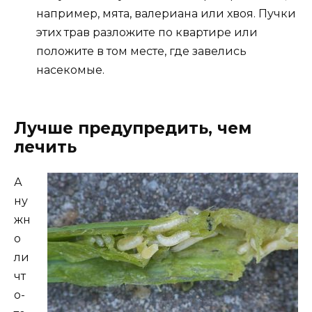
например, мята, валериана или хвоя. Пучки
этих трав разложите по квартире или
положите в том месте, где завелись
насекомые.
Лучше предупредить, чем
лечить
А
ну
жн
о
ли
чт
о-