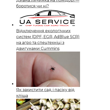
Дивна личинка на помідорі —
боротися чи ні?
Відключення екологічних
систем (DPF, EGR, AdBlue SCR)
на агро та спецтехніці з
двигунами Cummins
Як захистити сад і пасіку від
кліща