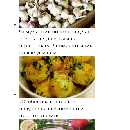
Чому часник висихає під час
зберігання, псується та
втрачає вагу: 3 помилки, яких
краще уникати
«Особенная картошка»:
получается вкуснейшей и
просто готовить