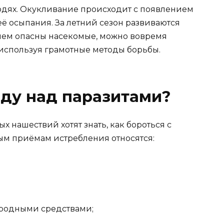
городях. Окукливание происходит с появлением
её осыпания. За летний сезон развиваются
 чем опасны насекомые, можно вовремя
используя грамотные методы борьбы.
ду над паразитами?
 нашествий хотят знать, как бороться с
м приёмам истребления относятся:
ародными средствами;