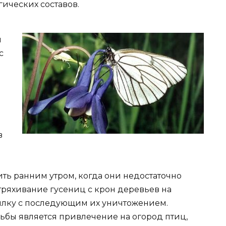
ических составов.
и
с
в
ть ранним утром, когда они недостаточно
тряхивание гусениц с крон деревьев на
лку с последующим их уничтожением.
бы является привлечение на огород птиц,