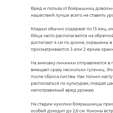
Вред и польза от боярышниц довольн
нашествий лучше всего не ставить ур
Кладки обычно содержат по 13 яиц, 
Яйца часто располагаются на обратно
достигают 4 см по длине, окрашены в 
просматриваются 3 или 2 яркие оран
На зимовку личинки отправляются в п
вмещает сразу несколько гусениц. Эт
после сброса листвы. Как только нас
расползаться по культурам, поедая цв
непоправимый вред урожаю.
На стадии куколки боярышницы приоб
особей доходит до 2,6 см. Коконы встр