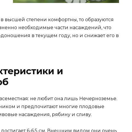
 в высшей степени комфортны, то образуются
ненно необходимые части насаждений, что
одоношения в текущем году, но и снижает его в
ктеристики и
рб
семестная: не любит она лишь Нечерноземье.
ником и предпочитают многие плодовые
ивовые насаждения, рябину и сливу.
 достигает 6-6,5 см. Внешним видом они очень