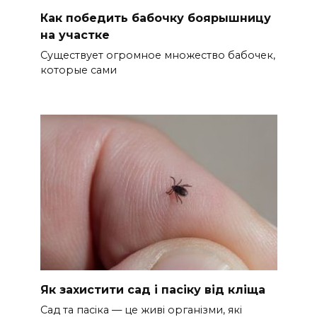
Как победить бабочку боярышницу
на участке
Существует огромное множество бабочек,
которые сами
Як захистити сад і пасіку від кліща
Сад та пасіка — це живі організми, які