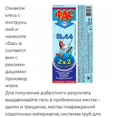
Ознаком
ьтесь с
инструкц
ией и
нанесите
«Фас» в
соответст
вии с
рекомен
дациями
производ
ителя.
Для получения добротного результата
выдавливайте гель в проблемных местах –
щелях и трещинах, местах повреждений
отделочных материалов, системах труб для