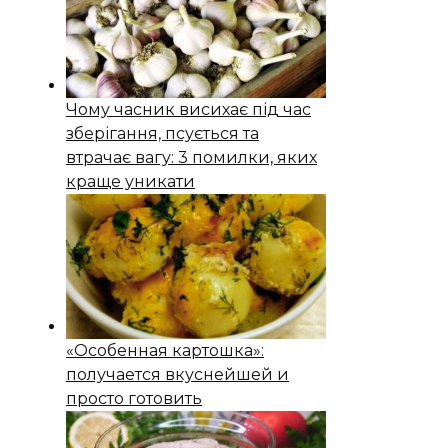
Чому часник висихає під час
зберігання, псується та
втрачає вагу: 3 помилки, яких
краще уникати
«Особенная картошка»:
получается вкуснейшей и
просто готовить