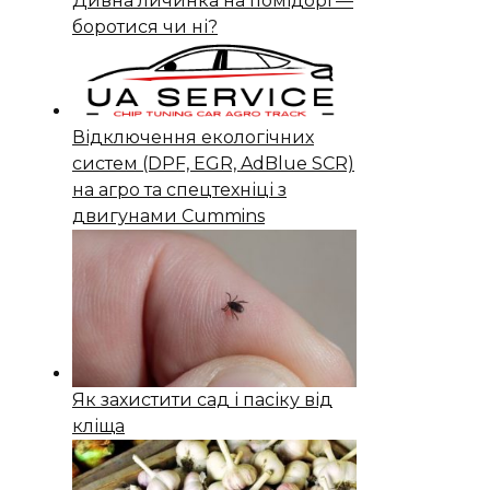
Дивна личинка на помідорі —
боротися чи ні?
Відключення екологічних
систем (DPF, EGR, AdBlue SCR)
на агро та спецтехніці з
двигунами Cummins
Як захистити сад і пасіку від
кліща