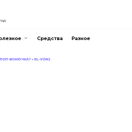
чи.
олезное
Средства
Разное
 КЛОП-ВОНЮЧКА?
»
KL-VON2