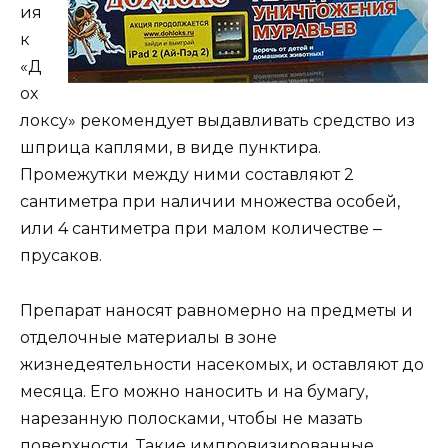
ия
к
«Д
ох
локсу» рекомендует выдавливать средство из
шприца каплями, в виде пунктира.
Промежутки между ними составляют 2
сантиметра при наличии множества особей,
или 4 сантиметра при малом количестве ‒
прусаков.
Препарат наносят равномерно на предметы и
отделочные материалы в зоне
жизнедеятельности насекомых, и оставляют до
месяца. Его можно наносить и на бумагу,
нарезанную полосками, чтобы не мазать
поверхности. Такие импровизированные