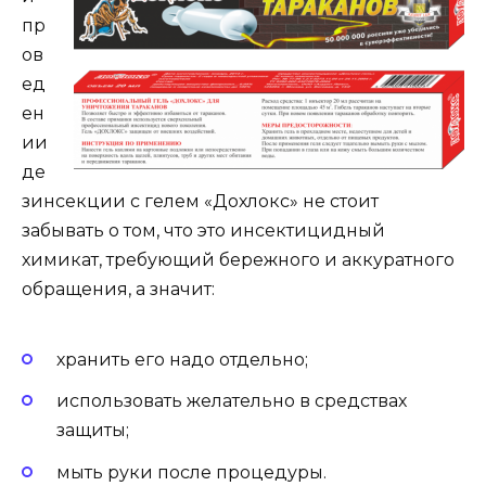
пр
ов
ед
ен
ии
де
зинсекции с гелем «Дохлокс» не стоит
забывать о том, что это инсектицидный
химикат, требующий бережного и аккуратного
обращения, а значит:
хранить его надо отдельно;
использовать желательно в средствах
защиты;
мыть руки после процедуры.