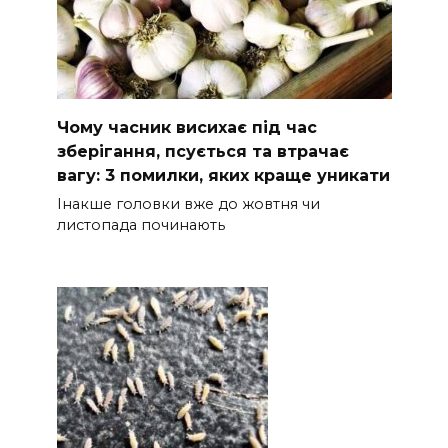
Чому часник висихає під час
зберігання, псується та втрачає
вагу: 3 помилки, яких краще уникати
Інакше головки вже до жовтня чи
листопада починають