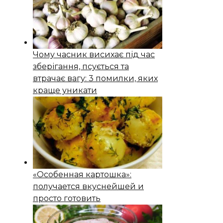
Чому часник висихає під час
зберігання, псується та
втрачає вагу: 3 помилки, яких
краще уникати
«Особенная картошка»:
получается вкуснейшей и
просто готовить