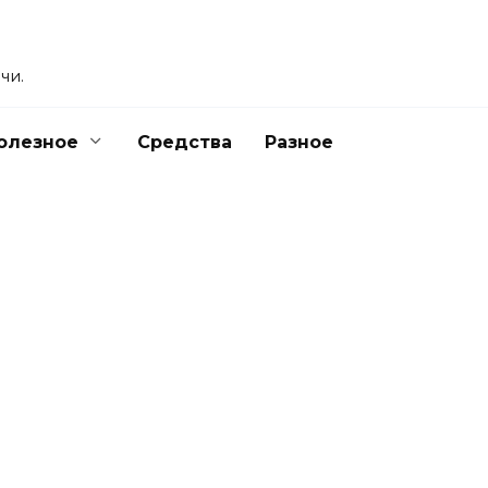
чи.
олезное
Средства
Разное