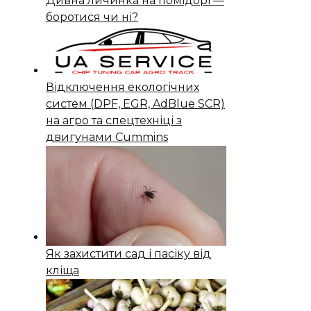
Дивна личинка на помідорі —
боротися чи ні?
Відключення екологічних
систем (DPF, EGR, AdBlue SCR)
на агро та спецтехніці з
двигунами Cummins
Як захистити сад і пасіку від
кліща