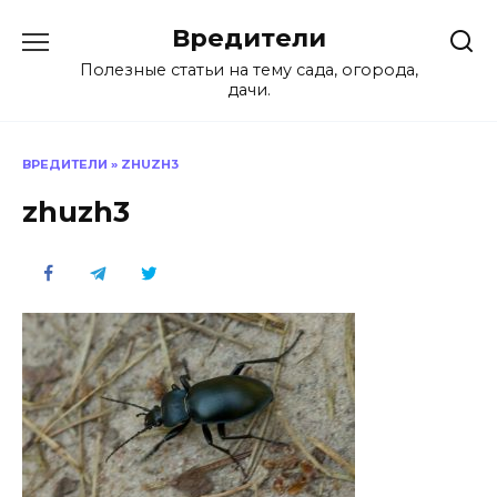
Перейти
Вредители
к
содержанию
Полезные статьи на тему сада, огорода,
дачи.
ВРЕДИТЕЛИ
»
ZHUZH3
zhuzh3