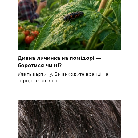
Дивна личинка на помідорі —
боротися чи ні?
Уявіть картину. Ви виходите вранці на
город, з чашкою