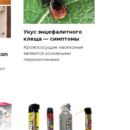
Укус энцефалитного
клеща — симптомы
Кровососущие насекомые
являются основными
xon
переносчиками
от