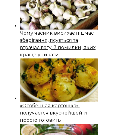
Чому часник висихає під час
зберігання, псується та
втрачає вагу: 3 помилки, яких
краще уникати
«Особенная картошка»:
получается вкуснейшей и
просто готовить