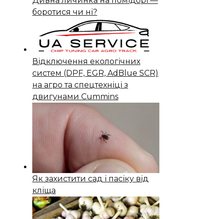
Дивна личинка на помідорі —
боротися чи ні?
Відключення екологічних
систем (DPF, EGR, AdBlue SCR)
на агро та спецтехніці з
двигунами Cummins
Як захистити сад і пасіку від
кліща