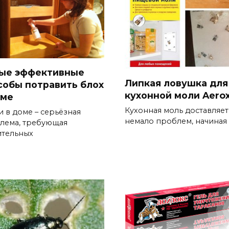
ые эффективные
Липкая ловушка для
собы потравить блох
кухонной моли Aero
оме
Кухонная моль доставляет
и в доме – серьёзная
немало проблем, начиная 
лема, требующая
тельных