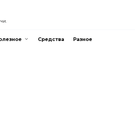
чи.
олезное
Средства
Разное