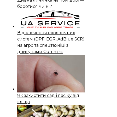
Дивна личинка на помідорі —
боротися чи ні?
Відключення екологічних
систем (DPF, EGR, AdBlue SCR)
на агро та спецтехніці з
двигунами Cummins
Як захистити сад і пасіку від
кліща