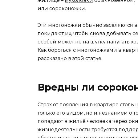
жилище –
мухоловки
обыкновенной,
или сороконожки.
Эти многоножки обычно заселяются в
покидают их, чтобы снова добывать с
особей может не на шутку напугать хо
Как бороться с многоножками в кварти
рассказано в этой статье.
Вредны ли сороко
Страх от появления в квартире столь
только его видом, но и незнанием о т
попадают в жильё человека через окн
жизнедеятельности требуется подде
обустраиваться в ванных комнатах, ос