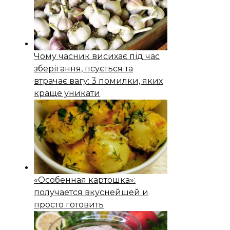
Чому часник висихає під час
зберігання, псується та
втрачає вагу: 3 помилки, яких
краще уникати
«Особенная картошка»:
получается вкуснейшей и
просто готовить