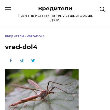
Перейти
Вредители
к
содержанию
Полезные статьи на тему сада, огорода,
дачи.
ВРЕДИТЕЛИ
»
VRED-DOL4
vred-dol4