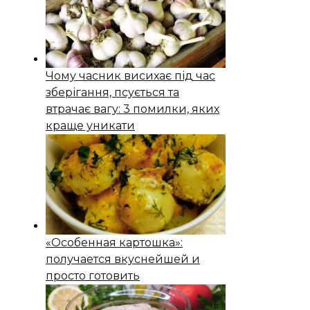
Чому часник висихає під час
зберігання, псується та
втрачає вагу: 3 помилки, яких
краще уникати
«Особенная картошка»:
получается вкуснейшей и
просто готовить