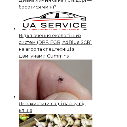
Дивна личинка на помідорі —
боротися чи ні?
Відключення екологічних
систем (DPF, EGR, AdBlue SCR)
на агро та спецтехніці з
двигунами Cummins
Як захистити сад і пасіку від
кліща