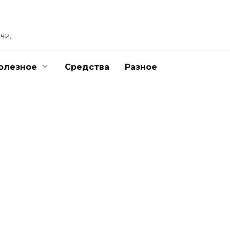
чи.
олезное
Средства
Разное