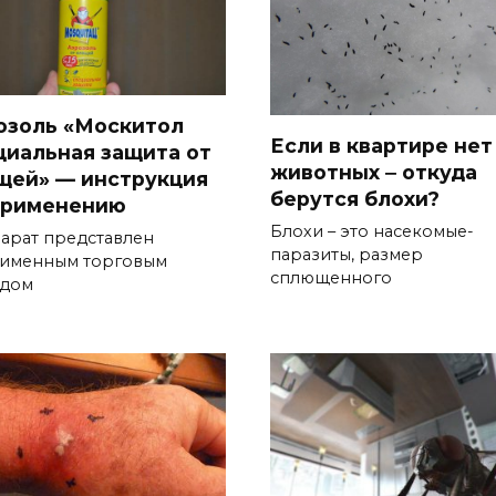
озоль «Москитол
Если в квартире нет
циальная защита от
животных ‒ откуда
щей» — инструкция
берутся блохи?
применению
Блохи – это насекомые-
арат представлен
паразиты, размер
именным торговым
сплющенного
дом