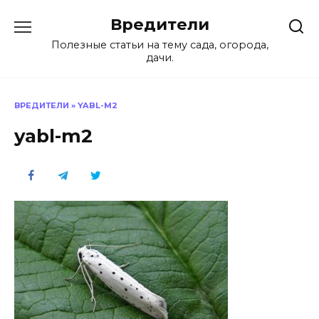
Перейти
Вредители
к
содержанию
Полезные статьи на тему сада, огорода,
дачи.
ВРЕДИТЕЛИ
»
YABL-M2
yabl-m2