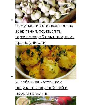
Чому часник висихає під час
зберігання, псується та
втрачає вагу: 3 помилки, яких
краще уникати
«Особенная картошка»:
получается вкуснейшей и
просто готовить