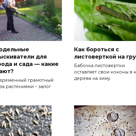
одельные
Как бороться с
ыскиватели для
листоверткой на гр
рода и сада — какие
Бабочка листовертки
ают?
оставляет свои коконы в 
дерева на зиму.
временный грамотный
за растениями – залог