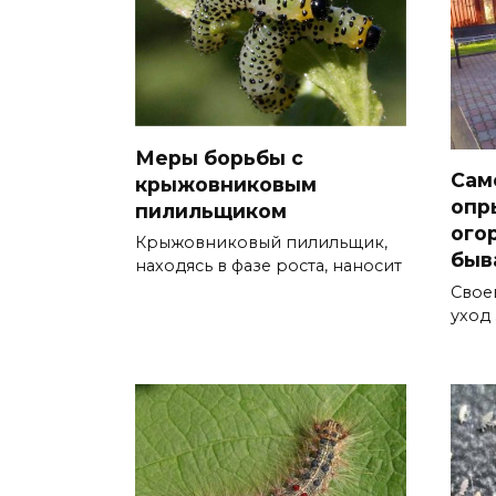
Меры борьбы с
Сам
крыжовниковым
опр
пилильщиком
ого
Крыжовниковый пилильщик,
быв
находясь в фазе роста, наносит
Свое
уход 