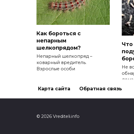
Как бороться с
непарным
Что
шелкопрядом?
поду
Непарный шелкопряд –
бор
коварный вредитель.
Не в
Взрослые особи
обна
дома
Карта сайта
Обратная связь
© 2026 Vrediteli.info