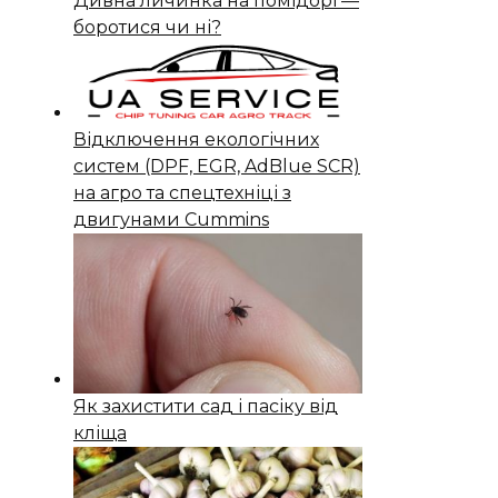
Дивна личинка на помідорі —
боротися чи ні?
Відключення екологічних
систем (DPF, EGR, AdBlue SCR)
на агро та спецтехніці з
двигунами Cummins
Як захистити сад і пасіку від
кліща