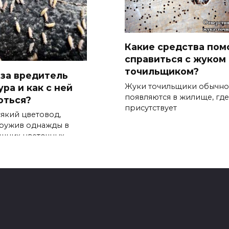
Какие средства пом
справиться с жуком
точильщиком?
 за вредитель
Жуки точильщики обычно
ра и как с ней
появляются в жилище, где
оться?
присутствует
сякий цветовод,
ружив однажды в
шних цветочных