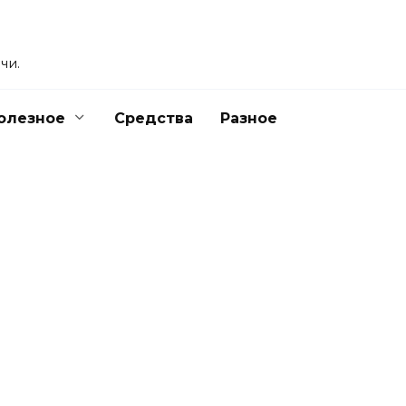
чи.
олезное
Средства
Разное