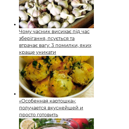
Чому часник висихає під час
зберігання, псується та
втрачає вагу: 3 помилки, яких
краще уникати
«Особенная картошка»:
получается вкуснейшей и
просто готовить