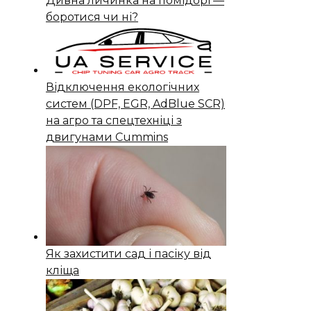
Дивна личинка на помідорі —
боротися чи ні?
Відключення екологічних
систем (DPF, EGR, AdBlue SCR)
на агро та спецтехніці з
двигунами Cummins
Як захистити сад і пасіку від
кліща