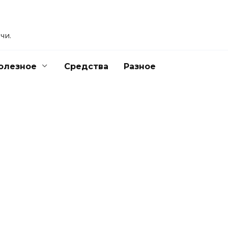
чи.
олезное
Средства
Разное