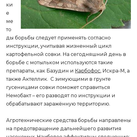
ки
е
ме
то
ды борьбы следует применять согласно
инструкции, учитывая жизненный цикл
картофельной совки. На сегодняшний день в
борьбе с мотыльком используются такие
препараты, как Базудин и
Карбофос
, Искра-М, а
также Актеллик. С зимующими в грунте
гусеницами совки поможет справиться
Немобакт – его разводят по инструкции и
обрабатывают заражённую территорию.
Агротехнические средства борьбы направлены
на предотвращение дальнейшего развития
насекомых. Наиболее эффективны следующие: