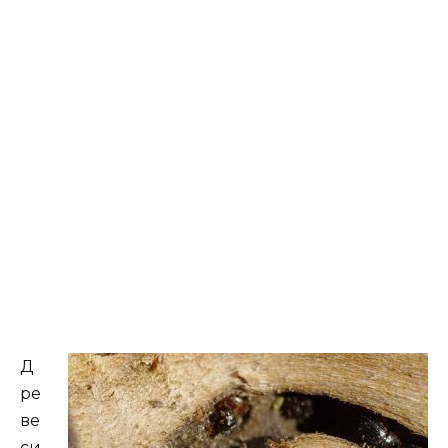
Д
ре
ве
си