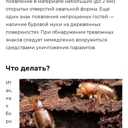
появление в материале небольших (до 2 мм)
открытых отверстий овальной формы. Ещё
один знак появления непрошеных гостей —
наличие буровой муки на деревянных
поверхностях. При обнаружении тревожных
знаков следует немедленно вооружиться
средствами уничтожения паразитов.
Что делать?
Ит
ак,
ка
к
бо
ро