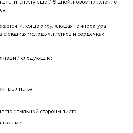
елю, и, спустя ещё 7-8 дней, новое поколение
ся.
жается, и, когда окружающая температура
я в складках молодых листков и сердечках
антаций следующие:
нные листья;
вета с тыльной стороны листа;
сыхание;