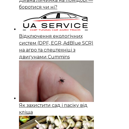
Дивна личинка на помідорі —
боротися чи ні?
Відключення екологічних
систем (DPF, EGR, AdBlue SCR)
на агро та спецтехніці з
двигунами Cummins
Як захистити сад і пасіку від
кліща