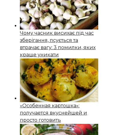
Чому часник висихає під час
зберігання, псується та
втрачає вагу: 3 помилки, яких
краще уникати
«Особенная картошка»:
получается вкуснейшей и
просто готовить