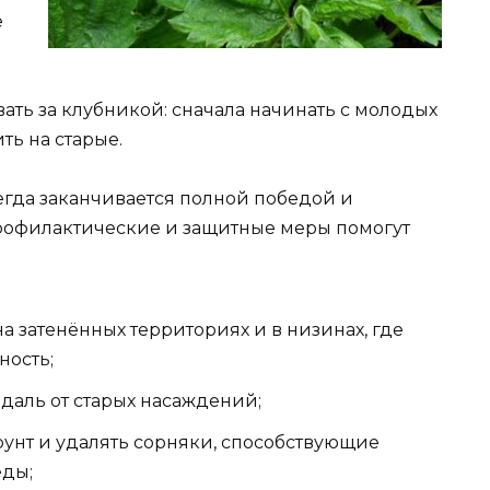
е
вать за клубникой: сначала начинать с молодых
ть на старые.
гда заканчивается полной победой и
профилактические и защитные меры помогут
а затенённых территориях и в низинах, где
ность;
даль от старых насаждений;
унт и удалять сорняки, способствующие
еды;