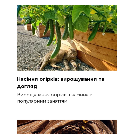
Насіння огірків: вирощування та
догляд
Вирощування огірків з насіння є
популярним заняттям