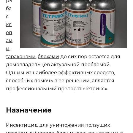
рь
ба
с
кл
оп
ам
и
,
тараканами
,
блохами
до сих пор остаётся для
домовладельцев актуальной проблемой.
Одним из наиболее эффективных средств,
способных помочь в её решении, является
профессиональный препарат «Тетрикс».
Назначение
Инсектицид для уничтожения ползущих