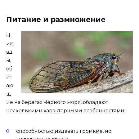
Питание и размножение
Ц
ик
ад
ы,
об
ит
аю
щ
ие на берегах Чёрного моря, обладают
несколькими характерными особенностями:
способностью издавать громкие, но