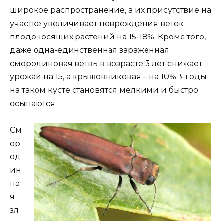
широкое распространение, а их присутствие на
участке увеличивает повреждения веток
плодоносящих растений на 15-18%. Кроме того,
даже одна-единственная заражённая
смородиновая ветвь в возрасте 3 лет снижает
урожай на 15, а крыжовниковая – на 10%. Ягоды
на таком кусте становятся мелкими и быстро
осыпаются.
См
ор
од
ин
на
я
зл