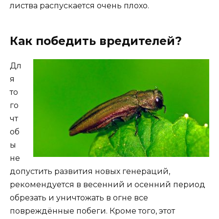
листва распускается очень плохо.
Как победить вредителей?
Дл
я
то
го
чт
об
ы
не
допустить развития новых генераций,
рекомендуется в весенний и осенний период
обрезать и уничтожать в огне все
повреждённые побеги. Кроме того, этот