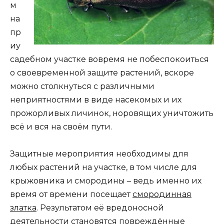
м
на
пр
иу
садебном участке вовремя не побеспокоиться
о своевременной защите растений, вскоре
можно столкнуться с различными
неприятностями в виде насекомых и их
прожорливых личинок, норовящих уничтожить
всё и вся на своём пути.
Защитные мероприятия необходимы для
любых растений на участке, в том числе для
крыжовника и смородины – ведь именно их
время от времени посещает
смородинная
златка
. Результатом её вредоносной
деятельности становятся повреждённые