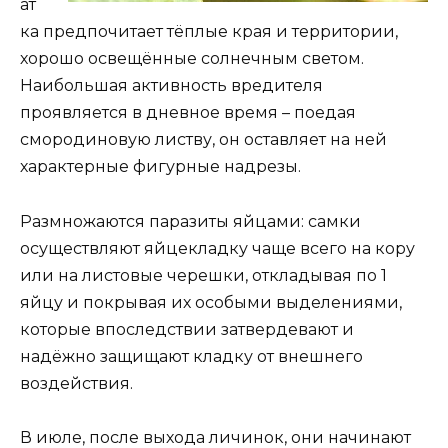
ат
ка предпочитает тёплые края и территории,
хорошо освещённые солнечным светом.
Наибольшая активность вредителя
проявляется в дневное время – поедая
смородиновую листву, он оставляет на ней
характерные фигурные надрезы.
Размножаются паразиты яйцами: самки
осуществляют яйцекладку чаще всего на кору
или на листовые черешки, откладывая по 1
яйцу и покрывая их особыми выделениями,
которые впоследствии затвердевают и
надёжно защищают кладку от внешнего
воздействия.
В июле, после выхода личинок, они начинают