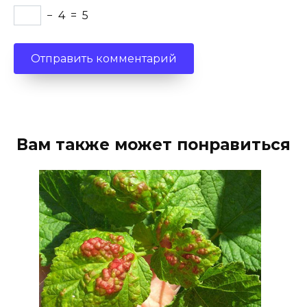
−
4
=
5
Вам также может понравиться