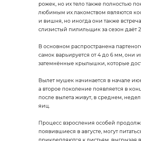
рожек, но их тело также полностью п
любимым их лакомством являются ко
и вишня, но иногда они также встре
слизистый пилильщик за сезон даёт 
В основном распространена партеног
самок варьируется от 4 до 6 мм, они
затемнённые крылышки, которые дост
Вылет мушек начинается в начале июн
а второе поколение появляется в конц
после вылета живут, в среднем, недел
яиц.
Процесс взросления особей продолжа
появившиеся в августе, могут питатьс
прикрепляются к листьям, выгрызая в