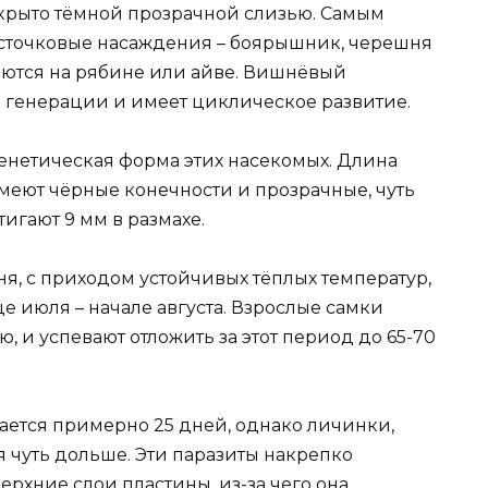
окрыто тёмной прозрачной слизью. Самым
сточковые насаждения – боярышник, черешня
чаются на рябине или айве. Вишнёвый
2 генерации и имеет циклическое развитие.
енетическая форма этих насекомых. Длина
 имеют чёрные конечности и прозрачные, чуть
игают 9 мм в размахе.
я, с приходом устойчивых тёплых температур,
е июля – начале августа. Взрослые самки
ю, и успевают отложить за этот период до 65-70
ется примерно 25 дней, однако личинки,
я чуть дольше. Эти паразиты накрепко
ерхние слои пластины, из-за чего она