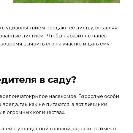
 с удовольствием поедают её листву, оставляя
ованные листики. Чтобы паразит не нанёс
овремя выявить его на участке и дать ему
едителя в саду?
репончатокрылое насекомое. Взрослые особи
реда, так как не питаются, а вот личинки,
у в огромных количествах.
ней с утолщенной головой, однако не имеют