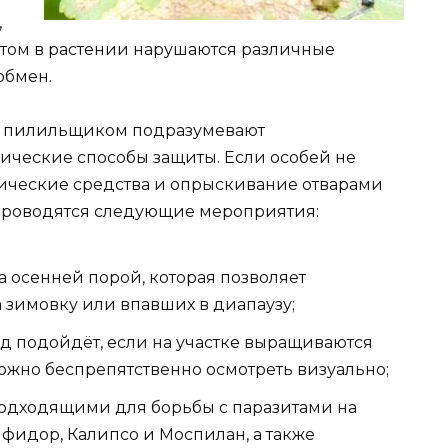
,
этом в растении нарушаются различные
обмен.
м пилильщиком подразумевают
ические способы защиты. Если особей не
ические средства и опрыскивание отварами
 проводятся следующие мероприятия:
а осенней порой, которая позволяет
а зимовку или впавших в диапаузу;
од подойдёт, если на участке выращиваются
ожно беспрепятственно осмотреть визуально;
одходящими для борьбы с паразитами на
нфидор, Калипсо и Моспилан, а также