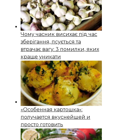
Чому часник висихає під час
зберігання, псується та
втрачає вагу: 3 помилки, яких
краще уникати
«Особенная картошка»:
получается вкуснейшей и
просто готовить