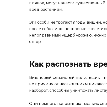
пиявок, могут нанести существенный
вред растениям.
Эти особи не трогают ягоды вишни, но
после себя лишь полностью скелетир
непоправимый ущерб урожаю, нужно в
отпор.
Как распознать вр
Вишнёвый слизистый пилильщик – пе
не причиняют насаждениям никакого в
наоборот, способны уничтожать листв
Они немного напоминают мелких слиз