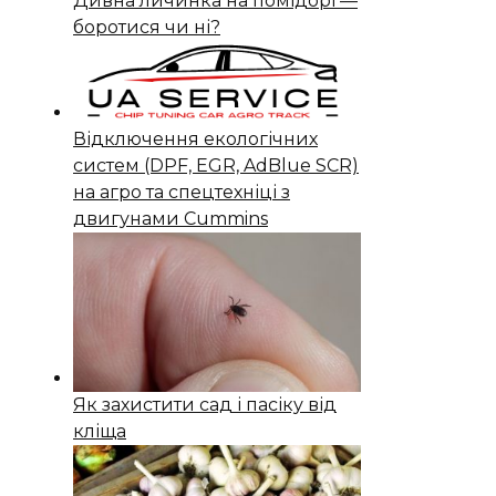
Дивна личинка на помідорі —
боротися чи ні?
Відключення екологічних
систем (DPF, EGR, AdBlue SCR)
на агро та спецтехніці з
двигунами Cummins
Як захистити сад і пасіку від
кліща