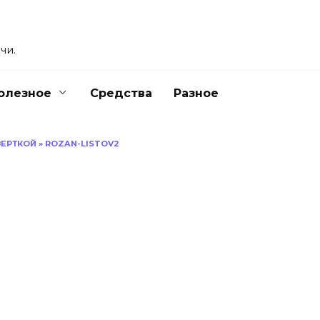
чи.
олезное
Средства
Разное
ВЕРТКОЙ
»
ROZAN-LISTOV2