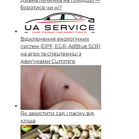
Дивна личинка на помідорі —
боротися чи ні?
Відключення екологічних
систем (DPF, EGR, AdBlue SCR)
на агро та спецтехніці з
двигунами Cummins
Як захистити сад і пасіку від
кліща