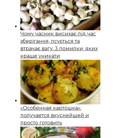
Чому часник висихає під час
зберігання, псується та
втрачає вагу: 3 помилки, яких
краще уникати
«Особенная картошка»:
получается вкуснейшей и
просто готовить