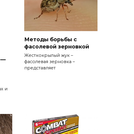
Методы борьбы с
фасолевой зерновкой
Жесткокрылый жук –
 —
фасолевая зерновка –
представляет
х и