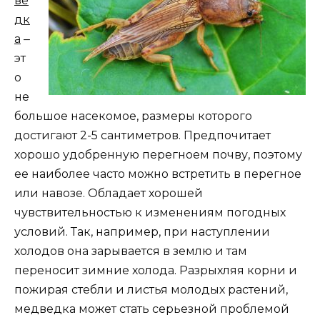
ве
дк
а
‒
эт
о
не
большое насекомое, размеры которого
достигают 2-5 сантиметров. Предпочитает
хорошо удобренную перегноем почву, поэтому
ее наиболее часто можно встретить в перегное
или навозе. Обладает хорошей
чувствительностью к изменениям погодных
условий. Так, например, при наступлении
холодов она зарывается в землю и там
переносит зимние холода. Разрыхляя корни и
пожирая стебли и листья молодых растений,
медведка может стать серьезной проблемой