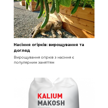
Насіння огірків: вирощування та
догляд
Вирощування огірків з насіння є
популярним заняттям