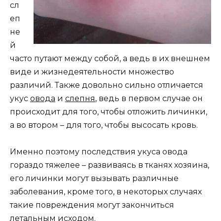
сл
еп
не
й
часто путают между собой, а ведь в их внешнем
виде и жизнедеятельности множество
различий. Также довольно сильно отличается
укус
овода
и
слепня
, ведь в первом случае он
происходит для того, чтобы отложить личинки,
а во втором – для того, чтобы высосать кровь.
Именно поэтому последствия укуса овода
гораздо тяжелее – развиваясь в тканях хозяина,
его личинки могут вызывать различные
заболевания, кроме того, в некоторых случаях
такие повреждения могут закончиться
летальным исходом.