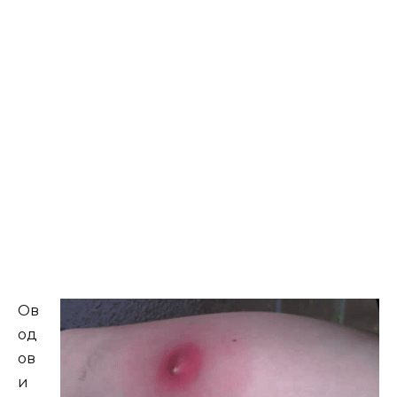
Ов
од
ов
и