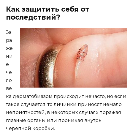
Как защитить себя от
последствий?
За
ра
же
ни
е
че
ло
ве
ка дерматобиазом происходит нечасто, но если
такое случается, то личинки приносят немало
неприятностей, в некоторых случаях поражая
глазные органы или проникая внутрь
черепной коробки.