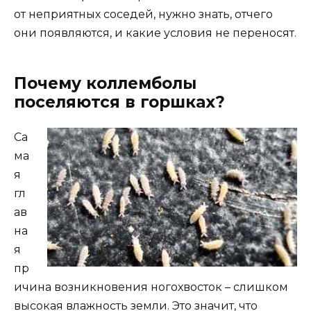
от неприятных соседей, нужно знать, отчего
они появляются, и какие условия не переносят.
Почему коллемболы
поселяются в горшках?
Са
ма
я
гл
ав
на
я
пр
ичина возникновения ногохвосток – слишком
высокая влажность земли. Это значит, что