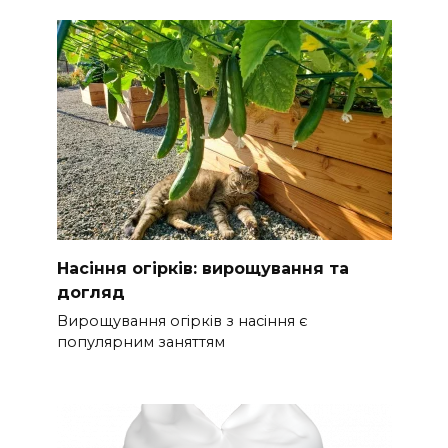
Насіння огірків: вирощування та
догляд
Вирощування огірків з насіння є
популярним заняттям