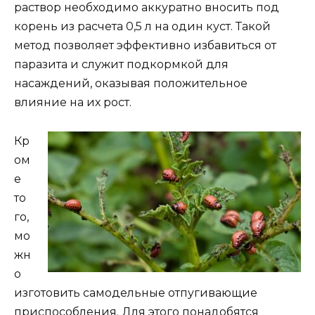
раствор необходимо аккуратно вносить под
корень из расчета 0,5 л на один куст. Такой
метод позволяет эффективно избавиться от
паразита и служит подкормкой для
насаждений, оказывая положительное
влияние на их рост.
Кр
ом
е
то
го,
мо
жн
о
изготовить самодельные отпугивающие
приспособления. Для этого понадобятся