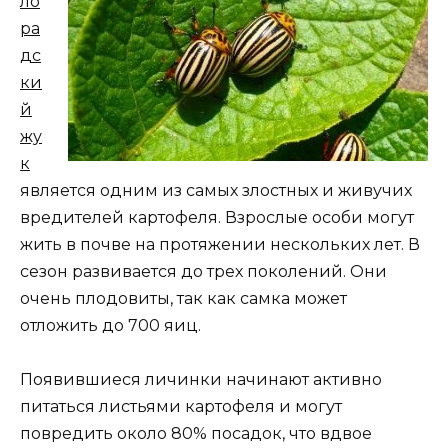
ло
ра
дс
ки
й
жу
к
является одним из самых злостных и живучих
вредителей картофеля. Взрослые особи могут
жить в почве на протяжении нескольких лет. В
сезон развивается до трех поколений. Они
очень плодовиты, так как самка может
отложить до 700 яиц.
Появившиеся личинки начинают активно
питаться листьями картофеля и могут
повредить около 80% посадок, что вдвое