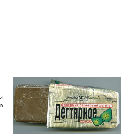
ни
 в