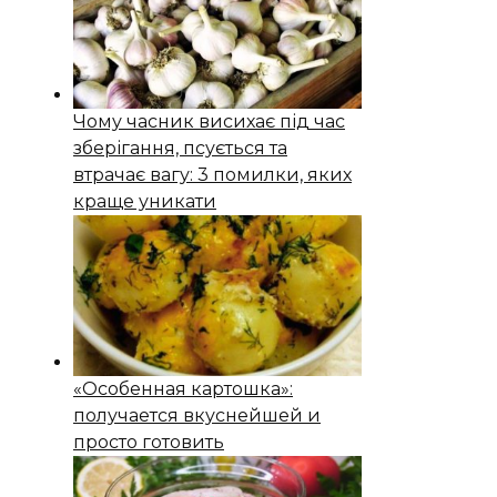
Чому часник висихає під час
зберігання, псується та
втрачає вагу: 3 помилки, яких
краще уникати
«Особенная картошка»:
получается вкуснейшей и
просто готовить