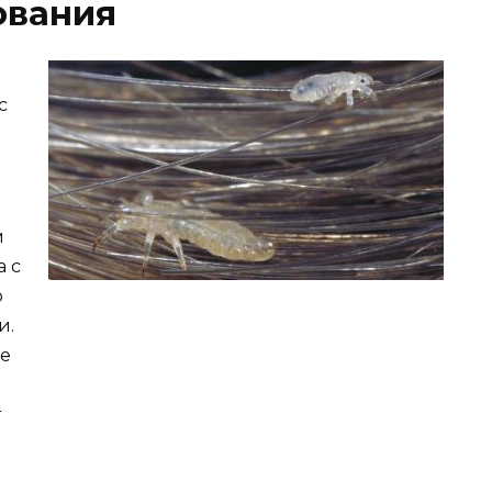
ования
с
м
а с
о
и.
ые
т