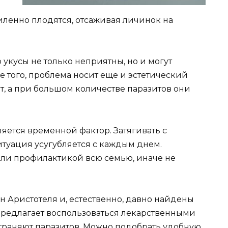
иленно плодятся, отсаживая личинок на
 укусы не только неприятны, но и могут
 того, проблема носит еще и эстетический
т, а при большом количестве паразитов они
яется временной фактор. Затягивать с
ситуация усугубляется с каждым днем.
ли профилактикой всю семью, иначе не
 Аристотеля и, естественно, давно найдены
предлагает воспользоваться лекарственными
траняют паразитов. Можно подобрать удобную