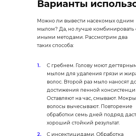
Варианты использ
Можно ли вывести насекомых одним
мылом? Да, но лучше комбинировать 
иными методами. Рассмотрим два
таких способа:
С гребнем. Голову моют дегтярны
мылом для удаления грязи и жир
волос. Второй раз мыло наносят д
достижения пенной консистенци
Оставляют на час, смывают. Мокр
волосы вычесывают. Повторение
обработки семь дней подряд дас
хороший стойкий результат.
С инсектицидами. Обработка