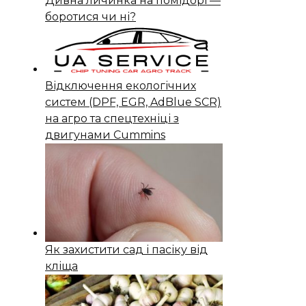
Дивна личинка на помідорі —
боротися чи ні?
Відключення екологічних
систем (DPF, EGR, AdBlue SCR)
на агро та спецтехніці з
двигунами Cummins
Як захистити сад і пасіку від
кліща