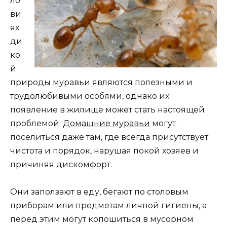
ло
ви
ях
ди
ко
й
природы муравьи являются полезными и
трудолюбивыми особями, однако их
появление в жилище может стать настоящей
проблемой.
Домашние муравьи
могут
поселиться даже там, где всегда присутствует
чистота и порядок, нарушая покой хозяев и
причиняя дискомфорт.
Они заползают в еду, бегают по столовым
приборам или предметам личной гигиены, а
перед этим могут копошиться в мусорном