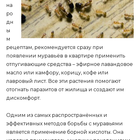
на
ро
дн
ы
м
рецептам, рекомендуется сразу при
появлении муравьёв в квартире применить
отпугивающие средства – эфирное лавандовое
масло или камфору, корицу, кофе или
лавровый лист. Все эти растения помогают
отогнать паразитов от жилища и создают им
дискомфорт.
Одним из самых распространённых и
эффективных методов борьбы с муравьями
является применение борной кислоты. Она