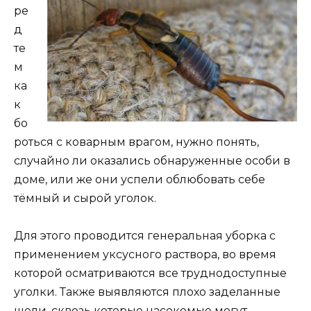
ре
д
те
м
ка
к
бо
роться с коварным врагом, нужно понять,
случайно ли оказались обнаруженные особи в
доме, или же они успели облюбовать себе
тёмный и сырой уголок.
Для этого проводится генеральная уборка с
применением уксусного раствора, во время
которой осматриваются все труднодоступные
уголки. Также выявляются плохо заделанные
щели, сквозь которые насекомые могут