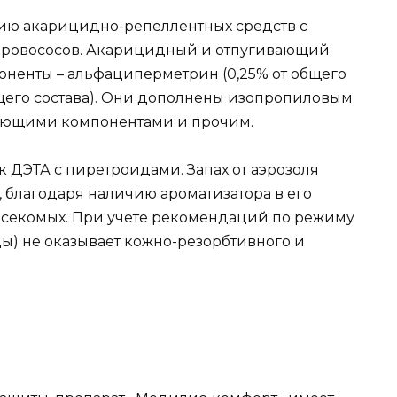
рию акарицидно-репеллентных средств с
кровососов. Акарицидный и отпугивающий
ненты – альфациперметрин (0,25% от общего
бщего состава). Они дополнены изопропиловым
ующими компонентами и прочим.
 ДЭТА с пиретроидами. Запах от аэрозоля
 благодаря наличию ароматизатора в его
 насекомых. При учете рекомендаций по режиму
ы) не оказывает кожно-резорбтивного и