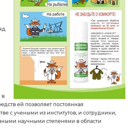
яд
 в
дств ей позволяет постоянная
тве с учеными из институтов, и сотрудники,
азными научными степенями в области