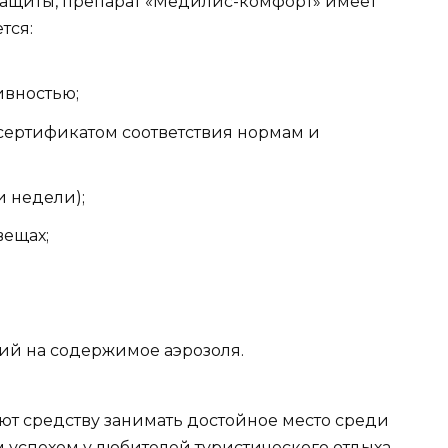
защиты, препарат «Медилис-комфорт» имеет
тся:
ивностью;
сертификатом соответствия нормам и
 недели);
вещах;
ий на содержимое аэрозоля.
ют средству занимать достойное место среди
 успехом у любителей туристического отдыха.