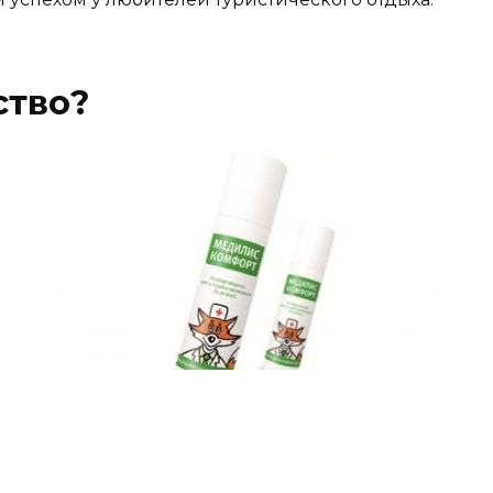
ство?