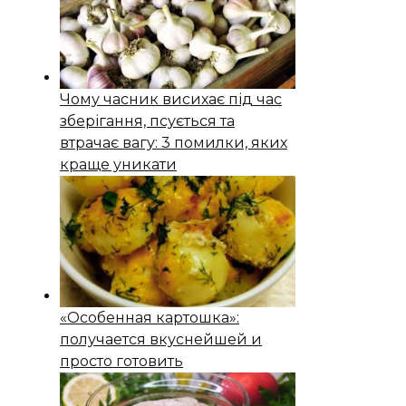
Чому часник висихає під час
зберігання, псується та
втрачає вагу: 3 помилки, яких
краще уникати
«Особенная картошка»:
получается вкуснейшей и
просто готовить