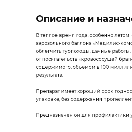
Описание и назна
В теплое время года, особенно летом
аэрозольного баллона «Медилис-комфо
облегчить турпоходы, дачные работы,
от посягательств «кровососущей брати
содержимого, объемом в 100 миллили
результата.
Препарат имеет хороший срок годност
упаковке, без содержания пропеллент
Предназначен он для профилактики у