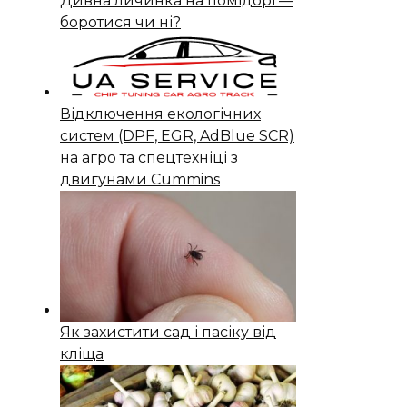
Дивна личинка на помідорі —
боротися чи ні?
Відключення екологічних
систем (DPF, EGR, AdBlue SCR)
на агро та спецтехніці з
двигунами Cummins
Як захистити сад і пасіку від
кліща